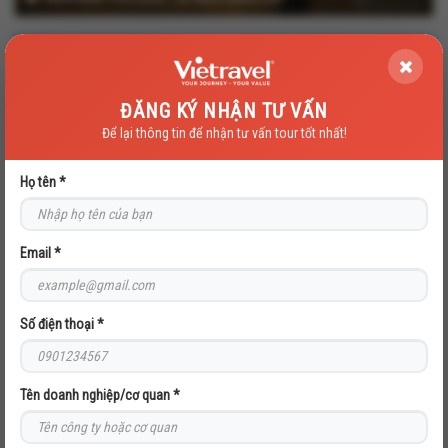
TẠI THIÊN ĐƯỜNG BIỂN ĐẢO (TRẢI NGHIỆM DU
THUYỀN CATAMARAN & JW MARRIOTT PHU QUOC
EMERALD BAY RESORT & SPA)
ĐĂNG KÝ NHẬN TƯ VẤN
Để lại thông tin để nhận tư vấn tour tốt nhất!
Họ tên *
NHA TRANG - BẾN DU THUYỀN ANA MARINA -
NHA TRANG XƯA - BIỂN NHŨ TIÊN - SUỐI KHOÁNG
Email *
NÓNG I-RESORT - VINWONDERS
Số điện thoại *
Tên doanh nghiệp/cơ quan *
NGỦ ĐÊM TRÊN DU THUYỀN HẠ LONG CAO CẤP