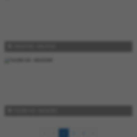
SINGAPORE - MALAYSIA
THƯỢNG HẢI - NAGASAKI
«
1
2
3
4
»