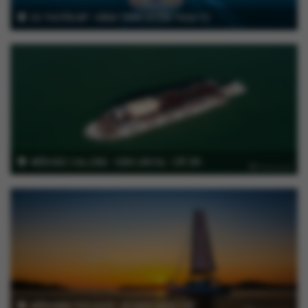
DU THUYỀN MỸ : HÀNH TRÌNH HUYỀN THOẠI TỪ
MIAMI - MEXICO ĐẾN THIÊN ĐƯỜNG CARIBE TRÊN
SIÊU DU THUYỀN ICON OF THE SEAS
MIỀN BẮC | HẠ LONG - VỊNH LAN HẠ - CÁT BÀ -
VŨ ĐIỆU BIỂN KHƠI (TRẢI NGHIỆM DU THUYỀN
ĐẰNG CẤP PARADISE GRAND & M-GALLERY
HOTEL PERLE D’ORIENT)
MIỀN NAM: PHÚ QUỐC - KỲ NGHỈ ĐẲNG CẤP