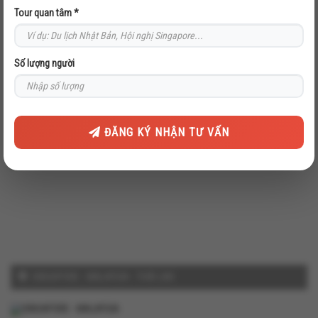
- CHÙA BÁI ĐÍNH - KDL TRÀNG AN - TUYỆT TỊNH
Tour quan tâm *
CỐC
Số lượng người
THỔ NHĨ KỲ (TRẢI NGHIỆM DU THUYỀN TRÊN
ĐĂNG KÝ NHẬN TƯ VẤN
EO BIỂN BOSPHORUS, BIỂU DIỄN MÚA BỤNG
TRUYỀN THỐNG)
SINGAPORE - MALAYSIA - THÁI LAN