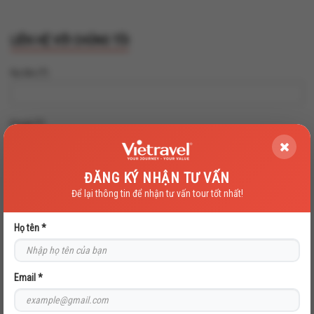
LIÊN HỆ VỚI CHÚNG TÔI
Họ tên (*)
Email (*)
ĐĂNG KÝ NHẬN TƯ VẤN
Điện thoại (*
Để lại thông tin để nhận tư vấn tour tốt nhất!
Địa chỉ
Họ tên *
Email *
Nội dung (*)