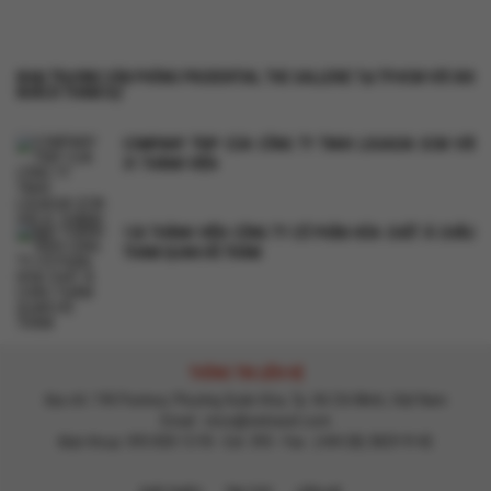
KHAI TRƯƠNG VĂN PHÒNG PRUDENTIAL THE GALLERIE TẠI TP.HCM VỚI 300
KHÁCH THAM DỰ
COMPANY TRIP CỦA CÔNG TY TNHH LOGASIA SCM VỚI
31 THÀNH VIÊN
120 THÀNH VIÊN CÔNG TY CỔ PHẦN HÓA CHẤT Á CHÂU
THAM QUAN HỒ TRÀM
THÔNG TIN LIÊN HỆ
Địa chỉ: 190 Pasteur, Phường Xuân Hòa, Tp. Hồ Chí Minh, Việt Nam
Email :
mice@vietravel.com
Điện thoại: 093 830 13 93 - Ext: 393 - Fax : (+84 28) 3829 9142