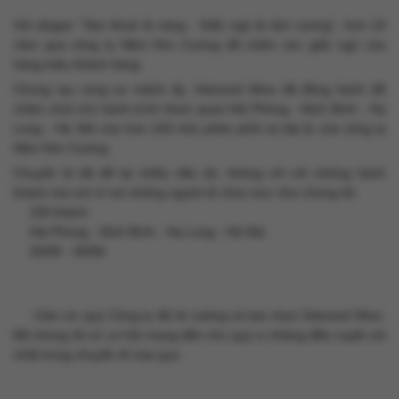
Với slogan "Sức khoẻ là vàng - Giấc ngủ là kim cương“, hơn 10
năm qua công ty Nệm Kim Cương đã chăm sóc giấc ngủ của
hàng triệu khách hàng
😘
Chung tay cùng sư mệnh ấy, Vietravel Mice đã đồng hành để
chăm chút cho hành trình tham quan Hải Phòng - Ninh Bình - Hạ
Long - Hà Nội của hơn 150 nhà phân phối và đại lý của công ty
Nệm Kim Cương.
Chuyến đi đã để lại nhiều dấu ấn, không chỉ với những hành
khách mà còn ở nơi những người tổ chức tour như chúng tôi.
150 khách
📍
Hải Phòng - Ninh Bình - Hạ Long - Hà Nội.
📍
26/06 - 30/06
📍
Cảm ơn quý Công ty đã tin tưởng và lựa chọn Vietravel Mice.
💝
Để chúng tôi có cơ hội mang đến cho quý vị những điều tuyệt vời
nhất trong chuyến đi vừa qua.