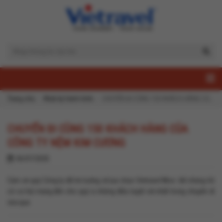
Trang chủ
Nhật ký hành trình
CHUYẾN ĐI CÙNG 150 KHÁCH HÀNG CỦA CÔNG TY NỆM KIM CƯƠNG
CHUYẾN ĐI CÙNG 150 KHÁCH HÀNG CỦA
CÔNG TY NỆM KIM CƯƠNG
06/07/2020
Cảm ơn quý Công ty đã tin tưởng và lựa chọn Vietravel Mice. Để chúng tôi
có cơ hội mang đến cho quý vị những điều tuyệt vời nhất trong chuyến đi
vừa qua