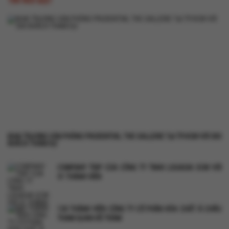
TIN NỔI BẬT
KHAI TRƯƠNG VĂN PHÒNG PRUDENTIAL THE GALLERIE TẠI TP.HCM VỚI 300
KHÁCH THAM DỰ
COMPANY TRIP CỦA CÔNG TY TNHH LOGASIA SCM VỚI
31 THÀNH VIÊN
120 THÀNH VIÊN CÔNG TY CỔ PHẦN HÓA CHẤT Á CHÂU
THAM QUAN HỒ TRÀM