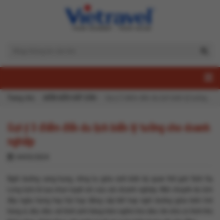
Trang chủ
ĐIỂM ĐẾN HẤP DẪN
Gợi ý 3 điểm đến du lịch biển lý tưởng cho doanh nghiệp
Gợi ý 3 điểm đến du lịch biển lý tưởng cho doanh
nghiệp
04/03/2024
Nghỉ dưỡng sang trọng, riêng tư giữa vịnh biển kỳ quan thế giới Vịnh Hạ
Long luôn là lựa chọn tuyệt vời của các doanh nghiệp. Một chuyến du lịch
đầy ngẫu hứng hay hội họp đẳng cấp kết hợp nghỉ dưỡng giữa biển trời
hùng vĩ, độc đáo với hình ảnh hàng trăm nghìn hòn đảo lớn nhỏ có hình thù