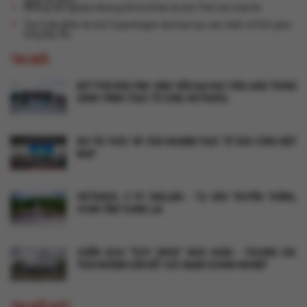
Quốc tế 2025
Những trải nghiệm không thể bỏ lỡ khi du lịch Thái Lan mùa hè
Top 5 địa điểm du lịch Copenhagen đưa bạn lạc vào miền cổ tích giữa
lòng Bắc Âu
TIN MỚI
BỨT PHÁ BẢN LĨNH: SINH VIÊN ĐẠI HỌC VĂN LANG TRONG
HÀNH TRÌNH THỰC TẾ CÙNG VIETRAVEL
KHI TRI THỨC VÀ TRẢI NGHIỆM THỰC TẾ HÒA CÙNG MỘT
NHỊP
VIETRAVEL X PV DRILLING - TỰ HÀO TRUYỀN THỐNG,
VƯƠN TẦM TƯƠNG LAI
CHIẾN DỊCH "TEST DRIVE" NGHI HƯNG - THƯỢNG HẢI:
TRẢI NGHIỆM GẮN KẾT SỨC MẠNH DOANH NGHIỆP