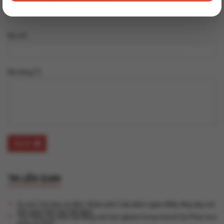
Địa chỉ
Nội dung (*)
Gửi đi
TIN LIÊN QUAN
Du lịch Côn Đảo về đêm: Khám phá 3 địa điểm ngắm Milky Way đẹp mê
hồn giữa biển trời Việt Nam
Top 4 khu chợ đêm Đà Nẵng nên trải nghiệm trong mùa lễ hội Pháo hoa