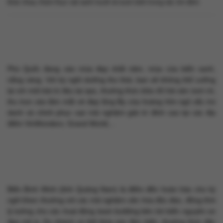
khác nhau, thảm thực vật xanh mướt và nước biển trong vắt, êm đềm.
Phú Quốc đang vào mùa đẹp nhất năm, mùa của biển xanh,
nắng vàng. Với kỳ nghỉ dưỡng thư thái, bạn sẽ không thể cưỡng
lại với một bài trị liệu tại spa, thưởng thức bữa tối hải sản tươi rói,
thu trọn vào tầm mắt vẻ đẹp lộng lẫy của hoàng hôn ngũ sắc trứ
danh và chinh phục vạn trải nghiệm giải trí đỉnh cao tại các địa
điểm VinWonders, Grand World,...
Biển Bình Minh (tỉnh Quảng Nam) là điểm đến hoàn hảo cho kỳ
nghỉ khen thưởng với các trải nghiệm văn hóa độc đáo, đồng thời
lý tưởng cho các hoạt động team building bên bờ biển nguyên sơ
đẹp mê ly. Du khách có thể thỏa sức tắm biển, thưởng thức đặc