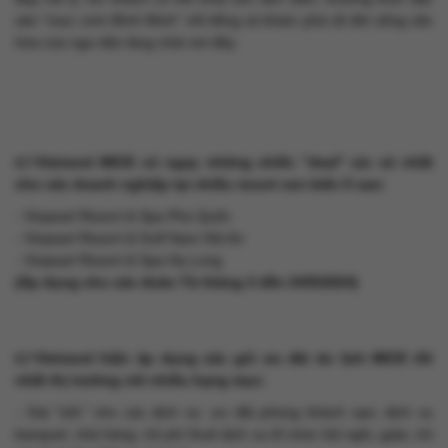
sản “mực cơm Bình Minh” nổi tiếng và khám phá về đời sống văn
hóa của ngư dân làng chài nơi đây.
👉Vietravel MICE có ngay những chiếc "deal" xịn sò nhất
cho các doanh nghiệp tại nhiều resort ven biển 5 sao:
- Vinpearl Resort & Spa Phú Quốc
- Vinpearl Resort & Golf Nam Hội An
- Vinpearl Resort & Spa Hạ Long
(Áp dụng cho các đoàn Từ tháng 3 đến 24/5/2024)
👉Vietravel hiện áp dụng các gói ưu đãi du lịch MICE tốt
nhất thị trường với nhiều hạng mục:
- Giá "sốc" cho các dịch vụ: ưu đãi phòng khách sạn; dịch vụ
banquet, nhà hàng; chi phí thuê dịch vụ tổ chức hội nghị, gala; chi