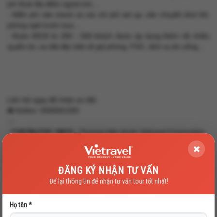
phí thuê địa điểm ngoài trời,...
- Miễn phí site check và các chi phí set up, vận chuyển khứ hồi,
phòng nghỉ trước tour,...
- Đoàn MICE từ 200 - 500 khách được áp dụng thêm rất nhiều
quyền lợi, ưu đãi đặc biệt về giá phòng, FOC, dịch vụ ăn uống,...
Liên hệ ngay để nhận ưu đãi:
☎️ Hotline: 0938301393
---
📍𝐕𝐈𝐄𝐓𝐑𝐀𝐕𝐄𝐋 𝐌𝐈𝐂𝐄 - Thương hiệu thuộc Vietravel Corporation
(Đơn vị hàng đầu tư vấn và tổ chức tour M.I.C.E - Du lịch kết hợp
hội nghị, hội thảo, triển lãm, tổ chức sự kiện, khen thưởng)
190 Pasteur, Phường Võ Thị Sáu, Quận 3, TP.HCM
ĐĂNG KÝ NHẬN TƯ VẤN
Email:
mice@vietravel.com
Để lại thông tin để nhận tư vấn tour tốt nhất!
Fanpage:
https://www.fb.com/micedepartment
Họ tên *
Tags:
Vietravel
Vietravel MICE
du lich khach doan