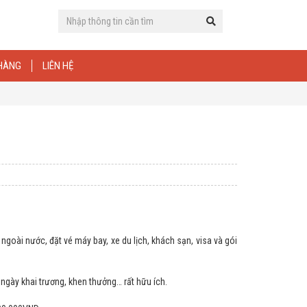
 HÀNG
LIÊN HỆ
oài nước, đặt vé máy bay, xe du lịch, khách sạn, visa và gói
ngày khai trương, khen thưởng… rất hữu ích.