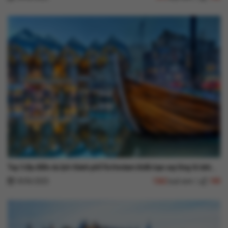
Top 5 địa điểm du lịch thành phố Rotterdam khiến bạn say lòng từ ánh…
18/06/2025
1262
lượt xem |
183