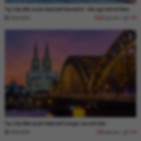
Top 5 địa điểm du lịch thành phố Düsseldorf - Viên ngọc bên bờ Rhine
18/06/2025
2642
lượt xem |
104
Top 5 địa điểm du lịch thành phố Cologne của nước Đức
18/06/2025
598
lượt xem |
154