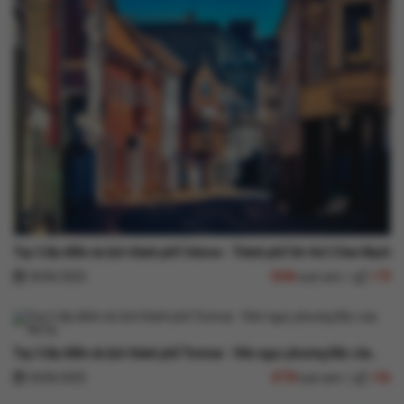
Top 5 địa điểm du lịch thành phố Odense - Thành phố lớn thứ 3 Đan Mạch
18/06/2025
3046
lượt xem |
179
Top 5 địa điểm du lịch thành phố Tromsø - Viên ngọc phương Bắc của…
18/06/2025
4778
lượt xem |
156