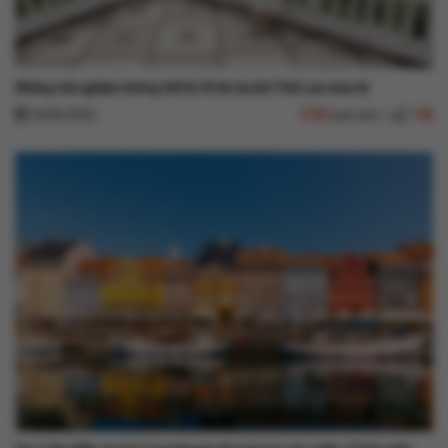
Những trải nghiệm không thể bỏ lỡ khi du lịch Thái Lan mùa hè
18/06/2025
5725
lượt xem |
100