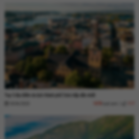
Top 5 địa điểm du lịch thành phố Oslo hấp dẫn nhất
18/06/2025
1878
lượt xem |
117