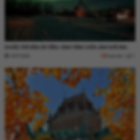
KHI BẦU TRỜI ĐÊM LÊN TIẾNG: HÀNH TRÌNH CHỮA LÀNH DƯỚI ÁNH…
14/07/2026
128
lượt xem |
1