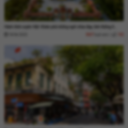
Hành trình xuyên Việt: Khám phá những ngôi chùa đẹp, linh thiêng ở…
18/06/2025
3607
lượt xem |
102