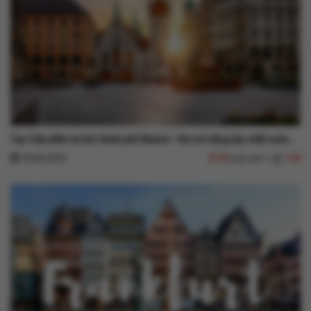
Top 5 địa điểm du lịch thành phố Munich - Nơi sôi động bậc nhất nước…
18/06/2025
3118
lượt xem |
124