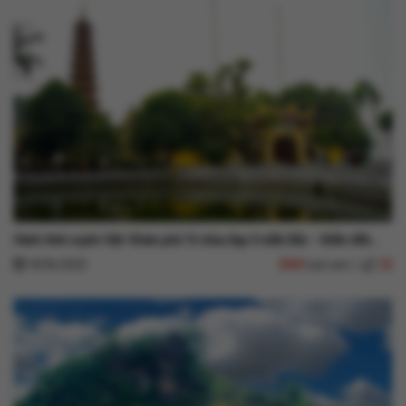
Hành trình xuyên Việt: Khám phá 10 chùa đẹp ở miền Bắc – Điểm đến…
18/06/2025
2060
lượt xem |
22